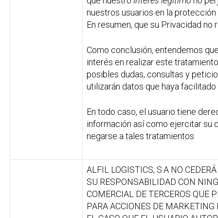
que nuestro
interés legítimo
no perj
nuestros usuarios en la protección
En resumen, que su Privacidad no r
Como conclusión, entendemos que
interés en realizar este tratamient
posibles dudas, consultas y petici
utilizarán datos que haya facilitad
En todo caso, el usuario tiene der
información así como ejercitar su 
negarse a tales tratamientos
ALFIL LOGISTICS, S.A NO CEDE
SU RESPONSABILIDAD CON NIN
COMERCIAL DE TERCEROS QUE P
PARA ACCIONES DE MARKETING 