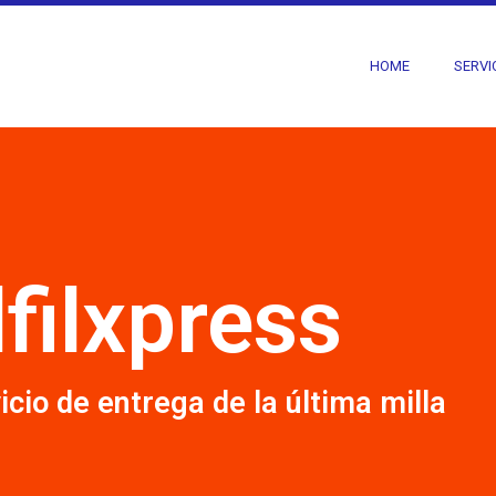
HOME
SERVI
lfilxpress
icio de entrega de la última milla