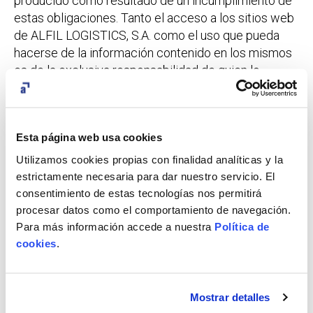
producido como resultado de un incumplimiento de
estas obligaciones. Tanto el acceso a los sitios web
de ALFIL LOGISTICS, S.A. como el uso que pueda
hacerse de la información contenido en los mismos
es de la exclusiva responsabilidad de quien lo
realiza. ALFIL LOGISTICS, S.A. no responderá de
ninguna consecuencia, daño o perjuicio que pudieran
derivarse del acceso o uso de dicha información.
Esta página web usa cookies
ALFIL LOGISTICS, S.A. no se responsabiliza de los
posibles errores de seguridad que puedan
Utilizamos cookies propias con finalidad analíticas y la
producirse ni de cualquier daño o perjuicio que
estrictamente necesaria para dar nuestro servicio. El
pueda causarse al sistema informático del Usuario,
consentimiento de estas tecnologías nos permitirá
los ficheros o documentos almacenados en el
procesar datos como el comportamiento de navegación.
Para más información accede a nuestra
Política de
mismo como consecuencia del acceso a las
cookies
.
Páginas web de ALFIL LOGISTICS, S.A. o del uso de
información o aplicaciones en ella contenidas. ALFIL
LOGISTICS, S.A. no asume responsabilidad alguna
derivada de la concesión o contenidos de los
Mostrar detalles