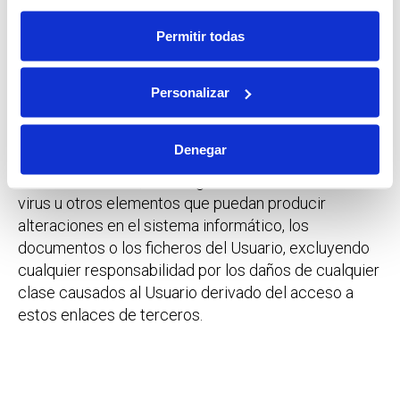
enlaces de terceros a los que se hace referencia en
sus sitios web o que terceras partes hayan incluido
Permitir todas
en los hipervínculos. El establecimiento del
hipervínculo no implica en ningún caso la existencia
de relaciones entre ALFIL LOGISTICS, S.A. y el
Personalizar
propietario de la página Web en la que se
establezca, ni la aceptación y aprobación de sus
Denegar
contenidos o servicios allí ofrecidos. Asimismo
ALFIL LOGISTICS, S.A. no garantiza la ausencia de
virus u otros elementos que puedan producir
alteraciones en el sistema informático, los
documentos o los ficheros del Usuario, excluyendo
cualquier responsabilidad por los daños de cualquier
clase causados al Usuario derivado del acceso a
estos enlaces de terceros.